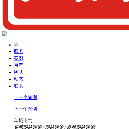
服务
案例
百年
团队
动态
联系
上一个案例
下一个案例
羊城电气
集团网站建设
/
网站建设
/
品牌网站建设
/