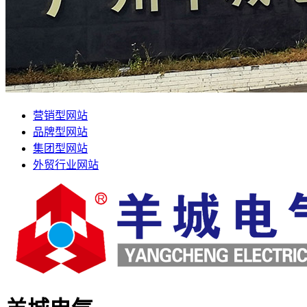
营销型网站
品牌型网站
集团型网站
外贸行业网站