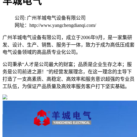
羊城电气
公司: 广州羊城电气设备有限公司
网址：http://www.yangchengdianqi.com/
广州羊城电气设备有限公司，成立于2006年9月，是一家集研
发、设计、生产、销售、服务于一体，致力于成为高低压成套
电气设备领域的高品质专业化公司。
公司秉承“人才是公司最大的财富；品质是企业生存之本；服
务是公司前进之源！”的经营发展理念，在这一理念的主导下
打造了一支高素质、高稳定、高效率和服务意识超强的专业员
工队伍，为保证产品质量及高效率服务客户打下坚实基础。