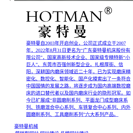
豪特曼自2003年开启创业，公司正式成立于2007
年，2022年8月31日更名为“广东豪特曼机床股份有
限公司”，国家高新技术企业、国家级专精特新“小
巨人”、东莞市百强创新型企业。扎根厚街、信
阳，深耕国内磨床领域近二十年，已为实现磨床精
密化、数控化、智能化、国产化摸索出了一条符合
中国国情的发展之路，将逐步成为国内高端数控磨
床的进口替代者以及国内磨床行业的隐形冠军。如
今已扩展成“非圆磨削系列、平面龙门成型磨床系
列、铣磨混合中心系列、车铣复合中心系列、内外
圆磨削系列、工具磨削系列”六大系列产品。
豪特曼机械