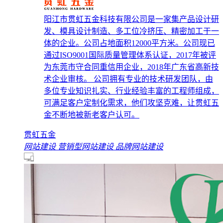
阳江市贯虹五金科技有限公司是一家集产品设计研
发、模具设计制造、多工位冷挤压、精密加工于一
体的企业。公司占地面积12000平方米。公司现已
通过ISO9001国际质量管理体系认证，2017年被评
为东莞市守合同重信用企业，2018年广东省高新技
术企业审核。 公司拥有专业的技术研发团队，由
多位专业知识扎实、行业经验丰富的工程师组成，
可满足客户定制化需求，他们攻坚克难，让贯虹五
金不断地被新老客户认可。
贯虹五金
网站建设
营销型网站建设
品牌网站建设